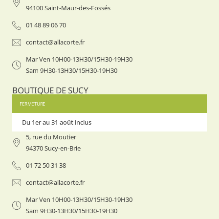
94100 Saint-Maur-des-Fossés
01 48 89 06 70
contact@allacorte.fr
Mar Ven 10H00-13H30/15H30-19H30
Sam 9H30-13H30/15H30-19H30
BOUTIQUE DE SUCY
FERMETURE
Du 1er au 31 août inclus
Du 1er
5, rue du Moutier
94370 Sucy-en-Brie
01 72 50 31 38
contact@allacorte.fr
Mar Ven 10H00-13H30/15H30-19H30
Sam 9H30-13H30/15H30-19H30