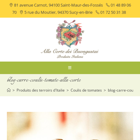
81 avenue Carnot, 94100 Saint-Maur-des-Fossés
01 48 89 06
70
5 rue du Moutier, 94370 Sucy-en-Brie
01 72 50 31 38
blog-carre-coulis-tomate-alla-corte
>
Produits des terroirs d'Italie
>
Coulis de tomates
>
blog-carre-coulis-