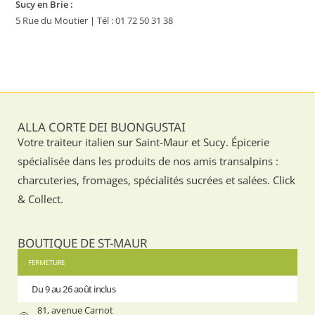
Sucy en Brie :
5 Rue du Moutier | Tél : 01 72 50 31 38
ALLA CORTE DEI BUONGUSTAI
Votre traiteur italien sur Saint-Maur et Sucy. Épicerie
spécialisée dans les produits de nos amis transalpins :
charcuteries, fromages, spécialités sucrées et salées. Click
& Collect.
BOUTIQUE DE ST-MAUR
FERMETURE
Du 9 au 26 août inclus
Du 9 au 
81, avenue Carnot