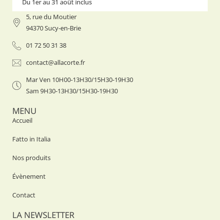
Du 1er au 31 août inclus
Du 1er
5, rue du Moutier
94370 Sucy-en-Brie
01 72 50 31 38
contact@allacorte.fr
Mar Ven 10H00-13H30/15H30-19H30
Sam 9H30-13H30/15H30-19H30
MENU
Accueil
Fatto in Italia
Nos produits
Évènement
Contact
LA NEWSLETTER