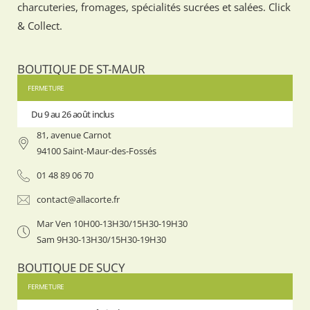
charcuteries, fromages, spécialités sucrées et salées. Click
& Collect.
BOUTIQUE DE ST-MAUR
FERMETURE
Du 9 au 26 août inclus
Du 9 au 
81, avenue Carnot
94100 Saint-Maur-des-Fossés
01 48 89 06 70
contact@allacorte.fr
Mar Ven 10H00-13H30/15H30-19H30
Sam 9H30-13H30/15H30-19H30
BOUTIQUE DE SUCY
FERMETURE