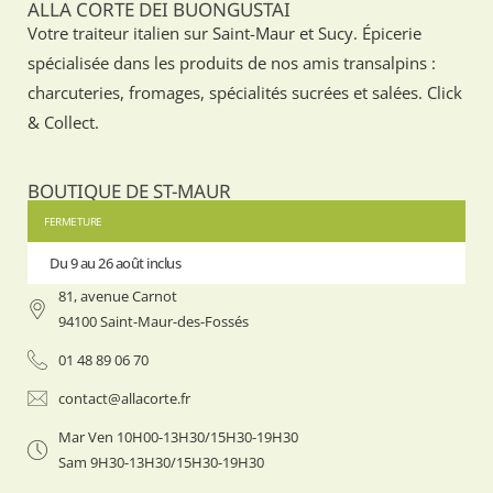
ALLA CORTE DEI BUONGUSTAI
Votre traiteur italien sur Saint-Maur et Sucy. Épicerie
spécialisée dans les produits de nos amis transalpins :
charcuteries, fromages, spécialités sucrées et salées. Click
& Collect.
BOUTIQUE DE ST-MAUR
FERMETURE
Du 9 au 26 août inclus
Du 9 au 
81, avenue Carnot
94100 Saint-Maur-des-Fossés
01 48 89 06 70
contact@allacorte.fr
Mar Ven 10H00-13H30/15H30-19H30
Sam 9H30-13H30/15H30-19H30