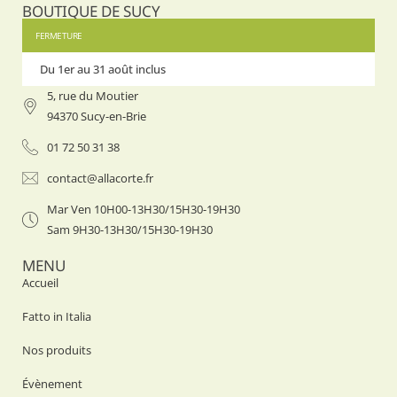
BOUTIQUE DE SUCY
FERMETURE
Du 1er au 31 août inclus
Du 1er
5, rue du Moutier
94370 Sucy-en-Brie
01 72 50 31 38
contact@allacorte.fr
Mar Ven 10H00-13H30/15H30-19H30
Sam 9H30-13H30/15H30-19H30
MENU
Accueil
Fatto in Italia
Nos produits
Évènement