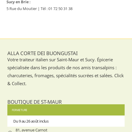
Sucy en Brie :
5 Rue du Moutier | Tél : 01 72 50 31 38
ALLA CORTE DEI BUONGUSTAI
Votre traiteur italien sur Saint-Maur et Sucy. Épicerie
spécialisée dans les produits de nos amis transalpins :
charcuteries, fromages, spécialités sucrées et salées. Click
& Collect.
BOUTIQUE DE ST-MAUR
FERMETURE
Du 9 au 26 août inclus
Du 9 au 
81, avenue Carnot