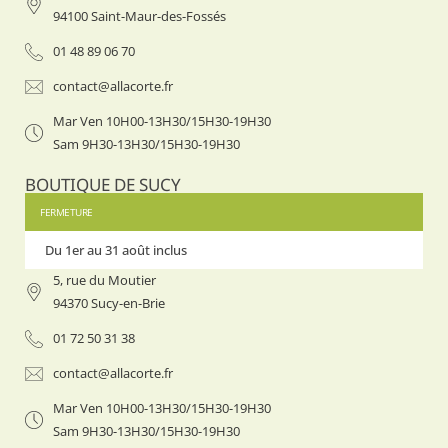
94100 Saint-Maur-des-Fossés
01 48 89 06 70
contact@allacorte.fr
Mar Ven 10H00-13H30/15H30-19H30
Sam 9H30-13H30/15H30-19H30
BOUTIQUE DE SUCY
FERMETURE
Du 1er au 31 août inclus
Du 1er
5, rue du Moutier
94370 Sucy-en-Brie
01 72 50 31 38
contact@allacorte.fr
Mar Ven 10H00-13H30/15H30-19H30
Sam 9H30-13H30/15H30-19H30