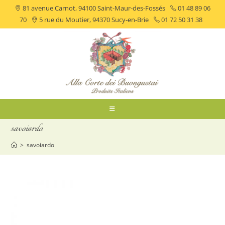
81 avenue Carnot, 94100 Saint-Maur-des-Fossés
01 48 89 06
70
5 rue du Moutier, 94370 Sucy-en-Brie
01 72 50 31 38
savoiardo
>
savoiardo